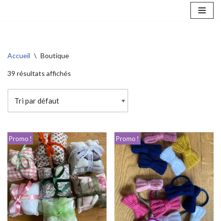
Aller
au
contenu
Accueil
\
Boutique
39 résultats affichés
Promo !
Promo !