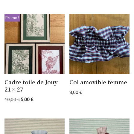
Promo !
Cadre toile de Jouy
Col amovible femme
21×27
8,00
€
10,00
€
5,00
€