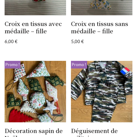
Croix en tissus avec
Croix en tissus sans
médaille – fille
médaille – fille
6,00
€
5,00
€
Promo !
Promo !
Décoration sapin de
Déguisement de