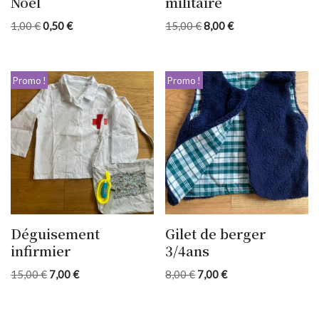
Noël
militaire
1,00
€
0,50
€
15,00
€
8,00
€
Promo !
Promo !
Déguisement
Gilet de berger
infirmier
3/4ans
15,00
€
7,00
€
8,00
€
7,00
€