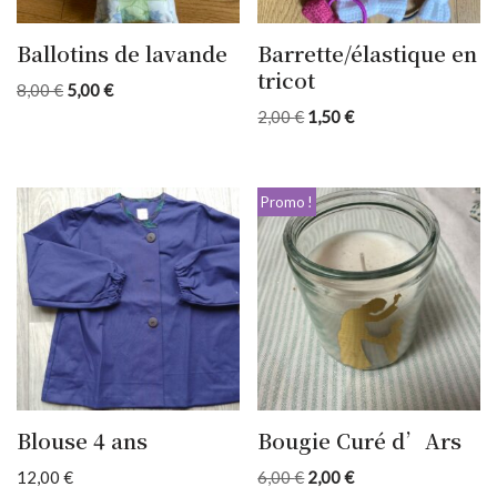
Ballotins de lavande
Barrette/élastique en
tricot
8,00
€
5,00
€
2,00
€
1,50
€
Promo !
Blouse 4 ans
Bougie Curé d’Ars
12,00
€
6,00
€
2,00
€