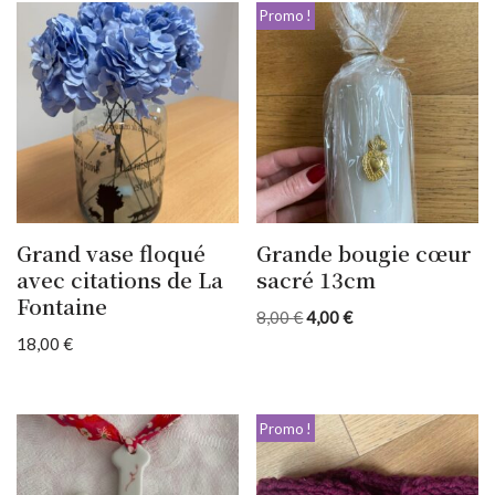
Promo !
Grand vase floqué
Grande bougie cœur
avec citations de La
sacré 13cm
Fontaine
8,00
€
4,00
€
18,00
€
Promo !