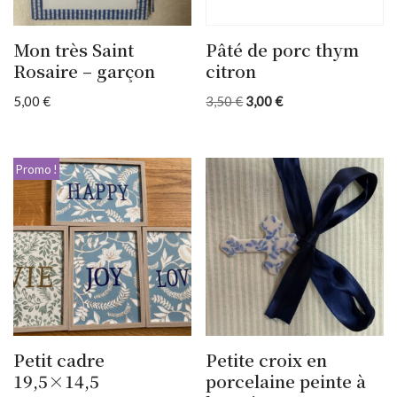
Mon très Saint
Pâté de porc thym
Rosaire – garçon
citron
5,00
€
3,50
€
3,00
€
Promo !
Petit cadre
Petite croix en
19,5×14,5
porcelaine peinte à