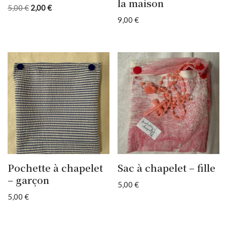
la maison
5,00
€
2,00
€
9,00
€
Pochette à chapelet
Sac à chapelet – fille
– garçon
5,00
€
5,00
€