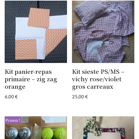
Kit panier-repas
Kit sieste PS/MS –
primaire – zig zag
vichy rose/violet
orange
gros carreaux
6,00
€
25,00
€
Promo !