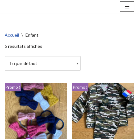
Aller
au
contenu
Accueil
\
Enfant
5 résultats affichés
Promo !
Promo !