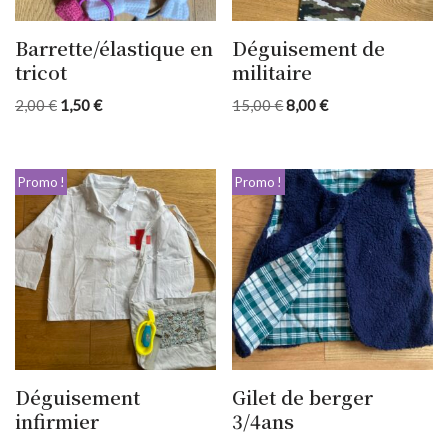
Barrette/élastique en
Déguisement de
tricot
militaire
2,00
€
1,50
€
15,00
€
8,00
€
Promo !
Promo !
Déguisement
Gilet de berger
infirmier
3/4ans