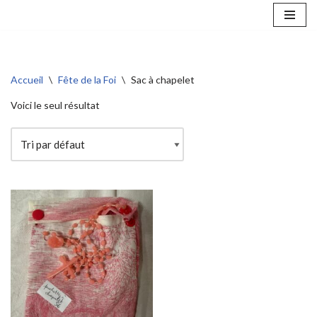
Aller
au
contenu
Accueil
\
Fête de la Foi
\
Sac à chapelet
Voici le seul résultat